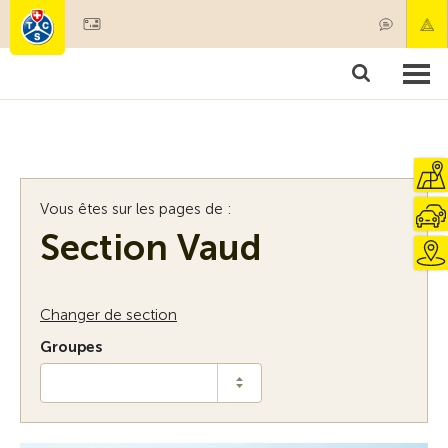
Devenir membre
Membres & prestations
Produits
Cours & contrôles véhicules
Camping & voyages
Tests, sécurité & santé
Vous êtes sur les pages de :
Section Vaud
Changer de section
Groupes